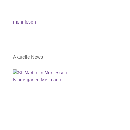
gefunden. Ganz aufgeregt entdeckten wir zuerst
leuchtende weiße Schneeglöckchen und staunten
dann über die blühende Schwarzerle und...
mehr lesen
Aktuelle News
St. Martin im Montessori Kindergarten
Mettmann
Die Wangen leuchten vor Aufregung, sobald die
ersten Klänge der St. Martinslieder ertönen und
die Augen fangen an zu glänzen, wenn die ersten
selbst gebastelten Laternen stolz präsentiert