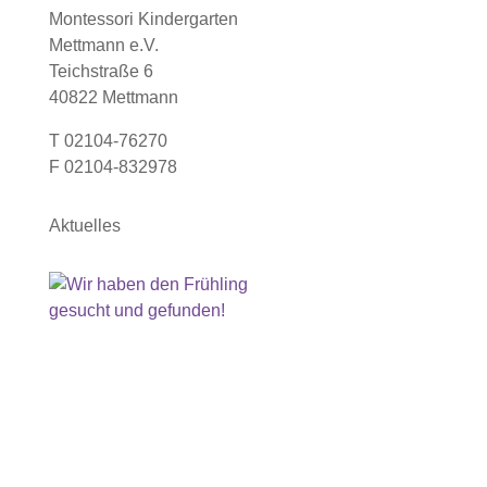
Montessori Kindergarten
Mettmann e.V.
Teichstraße 6
40822 Mettmann
T 02104-76270
F 02104-832978
Aktuelles
Wir haben den Frühling gesucht und
gefunden!
Hurra, der Frühling ist im Anmarsch! Bei unserem
Spaziergang haben wir uns auf die Suche nach
den ersten Frühlingsboten gemacht und sie