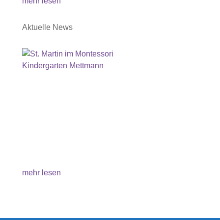
mehr lesen
Aktuelle News
St. Martin im Montessori Kindergarten
Mettmann
Die Wangen leuchten vor Aufregung, sobald die
ersten Klänge der St. Martinslieder ertönen und
die Augen fangen an zu glänzen, wenn die ersten
selbst gebastelten Laternen stolz präsentiert
werden. Auch in diesem Jahr ist die Freude über
die St. Martinszeit bei den...
mehr lesen