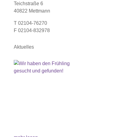
Teichstraße 6
40822 Mettmann
T 02104-76270
F 02104-832978
Aktuelles
Wir haben den Frühling gesucht und
gefunden!
Hurra, der Frühling ist im Anmarsch! Bei unserem
Spaziergang haben wir uns auf die Suche nach
den ersten Frühlingsboten gemacht und sie
gefunden. Ganz aufgeregt entdeckten wir zuerst
leuchtende weiße Schneeglöckchen und staunten
dann über die blühende Schwarzerle und...