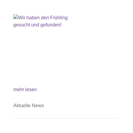
Wir haben den Frühling gesucht und
gefunden!
Hurra, der Frühling ist im Anmarsch! Bei unserem
Spaziergang haben wir uns auf die Suche nach
den ersten Frühlingsboten gemacht und sie
gefunden. Ganz aufgeregt entdeckten wir zuerst
leuchtende weiße Schneeglöckchen und staunten
dann über die blühende Schwarzerle und...
mehr lesen
Aktuelle News