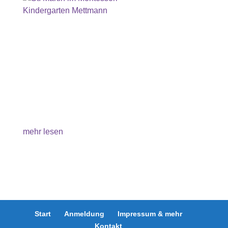
St. Martin im Montessori Kindergarten
Mettmann
Die Wangen leuchten vor Aufregung, sobald die
ersten Klänge der St. Martinslieder ertönen und
die Augen fangen an zu glänzen, wenn die ersten
selbst gebastelten Laternen stolz präsentiert
werden. Auch in diesem Jahr ist die Freude über
die St. Martinszeit bei den...
mehr lesen
Start
Anmeldung
Impressum & mehr
Kontakt