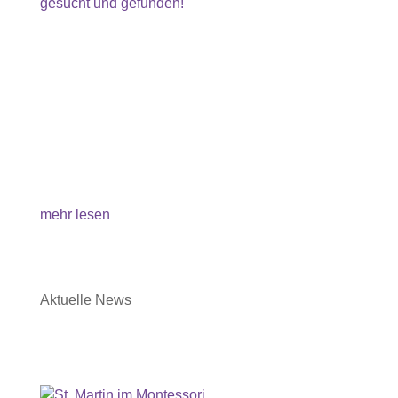
Wir haben den Frühling gesucht und
gefunden!
Hurra, der Frühling ist im Anmarsch! Bei unserem
Spaziergang haben wir uns auf die Suche nach
den ersten Frühlingsboten gemacht und sie
gefunden. Ganz aufgeregt entdeckten wir zuerst
leuchtende weiße Schneeglöckchen und staunten
dann über die blühende Schwarzerle und...
mehr lesen
Aktuelle News