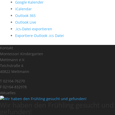
Google Kalender
iCalendar
Outlook 365
Outlook Live
.ics-Datei exportieren
Exportiere Outlook .ics Datei
Kontakt
Montessori Kindergarten
Mettmann e.V.
Teichstraße 6
40822 Mettmann
T 02104-76270
F 02104-832978
Aktuelles
Wir haben den Frühling gesucht und
gefunden!