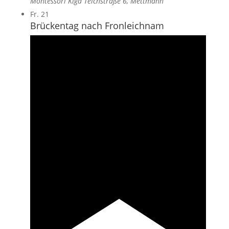
Montessori Kiga
Teichstraße 6, Mettmann
Fr.
21
Brückentag nach Fronleichnam