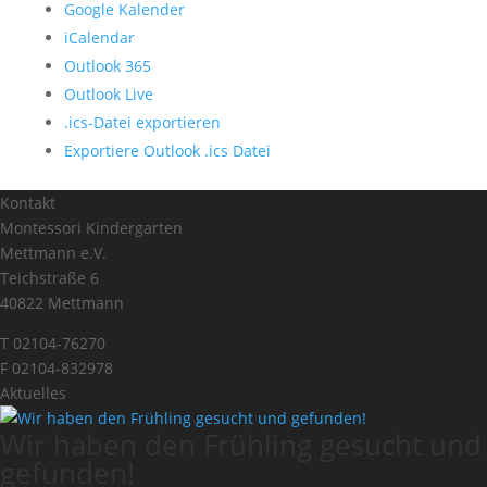
Google Kalender
iCalendar
Outlook 365
Outlook Live
.ics-Datei exportieren
Exportiere Outlook .ics Datei
Kontakt
Montessori Kindergarten
Mettmann e.V.
Teichstraße 6
40822 Mettmann
T 02104-76270
F 02104-832978
Aktuelles
Wir haben den Frühling gesucht und
gefunden!